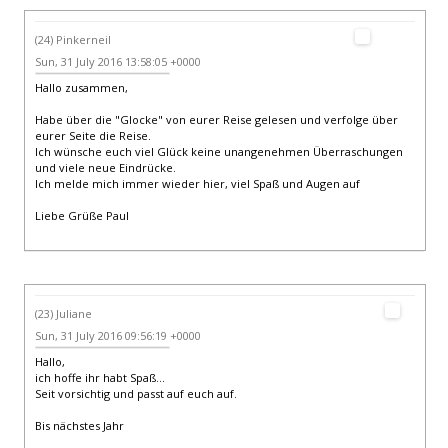
(24) Pinkerneil
Sun, 31 July 2016 13:58:05 +0000
Hallo zusammen,
Habe über die "Glocke" von eurer Reise gelesen und verfolge über
eurer Seite die Reise.
Ich wünsche euch viel Glück keine unangenehmen Überraschungen
und viele neue Eindrücke.
Ich melde mich immer wieder hier, viel Spaß und Augen auf
Liebe Grüße Paul
(23) Juliane
Sun, 31 July 2016 09:56:19 +0000
Hallo,
ich hoffe ihr habt Spaß...
Seit vorsichtig und passt auf euch auf.
Bis nächstes Jahr