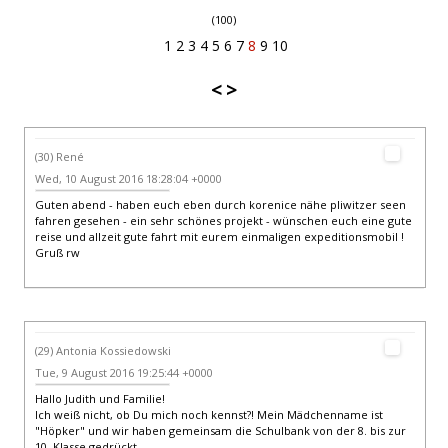
(100)
1
2
3
4
5
6
7
8
9
10
<
>
(30) René
Wed, 10 August 2016 18:28:04 +0000
Guten abend - haben euch eben durch korenice nähe pliwitzer seen
fahren gesehen - ein sehr schönes projekt - wünschen euch eine gute
reise und allzeit gute fahrt mit eurem einmaligen expeditionsmobil !
Gruß rw
(29) Antonia Kossiedowski
Tue, 9 August 2016 19:25:44 +0000
Hallo Judith und Familie!
Ich weiß nicht, ob Du mich noch kennst?! Mein Mädchenname ist
"Höpker" und wir haben gemeinsam die Schulbank von der 8. bis zur
10. Klasse gedrückt.