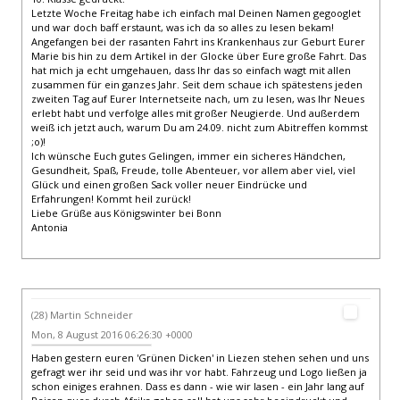
Letzte Woche Freitag habe ich einfach mal Deinen Namen gegooglet
und war doch baff erstaunt, was ich da so alles zu lesen bekam!
Angefangen bei der rasanten Fahrt ins Krankenhaus zur Geburt Eurer
Marie bis hin zu dem Artikel in der Glocke über Eure große Fahrt. Das
hat mich ja echt umgehauen, dass Ihr das so einfach wagt mit allen
zusammen für ein ganzes Jahr. Seit dem schaue ich spätestens jeden
zweiten Tag auf Eurer Internetseite nach, um zu lesen, was Ihr Neues
erlebt habt und verfolge alles mit großer Neugierde. Und außerdem
weiß ich jetzt auch, warum Du am 24.09. nicht zum Abitreffen kommst
;o)!
Ich wünsche Euch gutes Gelingen, immer ein sicheres Händchen,
Gesundheit, Spaß, Freude, tolle Abenteuer, vor allem aber viel, viel
Glück und einen großen Sack voller neuer Eindrücke und
Erfahrungen! Kommt heil zurück!
Liebe Grüße aus Königswinter bei Bonn
Antonia
(28) Martin Schneider
Mon, 8 August 2016 06:26:30 +0000
Haben gestern euren 'Grünen Dicken' in Liezen stehen sehen und uns
gefragt wer ihr seid und was ihr vor habt. Fahrzeug und Logo ließen ja
schon einiges erahnen. Dass es dann - wie wir lasen - ein Jahr lang auf