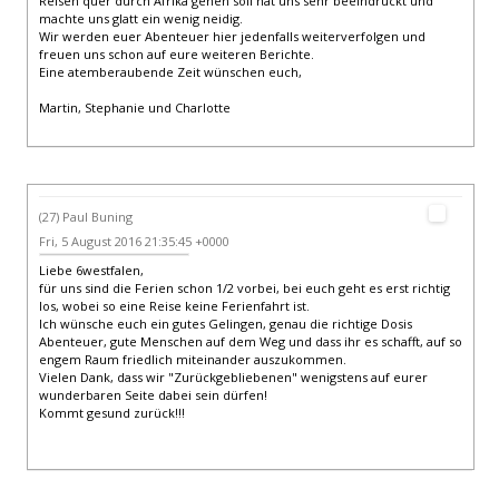
Reisen quer durch Afrika gehen soll hat uns sehr beeindruckt und
machte uns glatt ein wenig neidig.
Wir werden euer Abenteuer hier jedenfalls weiterverfolgen und
freuen uns schon auf eure weiteren Berichte.
Eine atemberaubende Zeit wünschen euch,
Martin, Stephanie und Charlotte
(27) Paul Buning
Fri, 5 August 2016 21:35:45 +0000
Liebe 6westfalen,
für uns sind die Ferien schon 1/2 vorbei, bei euch geht es erst richtig
los, wobei so eine Reise keine Ferienfahrt ist.
Ich wünsche euch ein gutes Gelingen, genau die richtige Dosis
Abenteuer, gute Menschen auf dem Weg und dass ihr es schafft, auf so
engem Raum friedlich miteinander auszukommen.
Vielen Dank, dass wir "Zurückgebliebenen" wenigstens auf eurer
wunderbaren Seite dabei sein dürfen!
Kommt gesund zurück!!!